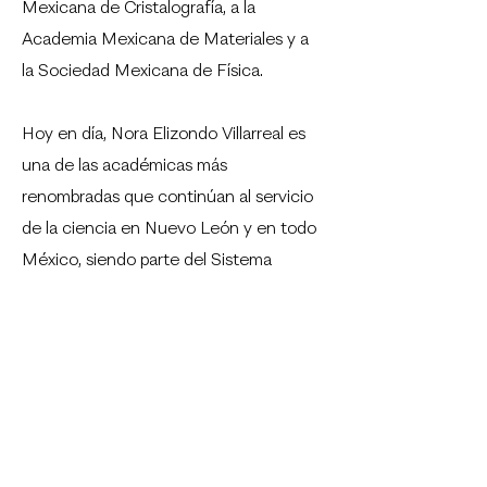
Mexicana de Cristalografía, a la
Academia Mexicana de Materiales y a
la Sociedad Mexicana de Física.
Hoy en día, Nora Elizondo Villarreal es
una de las académicas más
renombradas que continúan al servicio
de la ciencia en Nuevo León y en todo
México, siendo parte del Sistema
Nacional de Investigadores. A lo largo
de su trayectoria ha contribuido en
más de 45 publicaciones indexadas y
lleva 60 trabajos en 25 seminarios
impartidos y 20 internacionales; así
como 45 revistas con arbitraje
internacional, 10 capítulos de libros, una