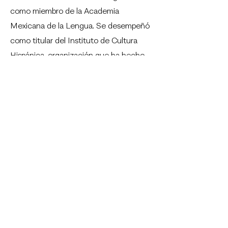
como miembro de la Academia
Mexicana de la Lengua. Se desempeñó
como titular del Instituto de Cultura
Hispánica, organización que ha hecho
grandes esfuerzos por promover las
relaciones entre los pueblos
hispanoamericanos y España.
Alfonso Junco Voigt murió el 13 de
octubre de 1974, en Ciudad de México,
a sus 78 años de edad. Su legado es
polémico, pero sin duda representa una
de las voces más importantes de la
filosofía hecha en Nuevo León. Su obra
sigue siendo objeto de interés por